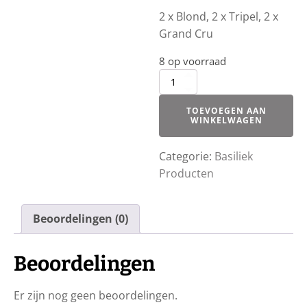
2 x Blond, 2 x Tripel, 2 x
Grand Cru
8 op voorraad
Basiliek
Bier
box
TOEVOEGEN AAN
aantal
WINKELWAGEN
Categorie:
Basiliek
Producten
Beoordelingen (0)
Beoordelingen
Er zijn nog geen beoordelingen.